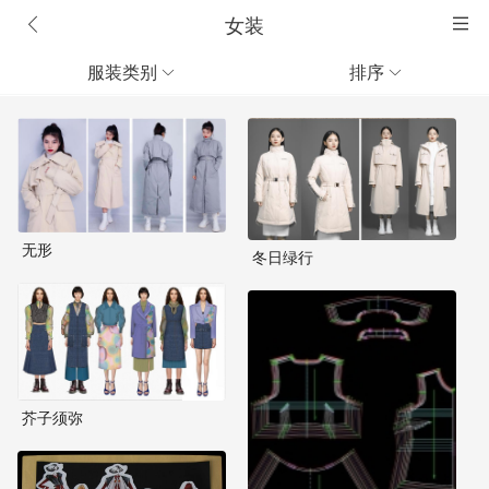
女装
服装类别
排序


无形
冬日绿行
芥子须弥