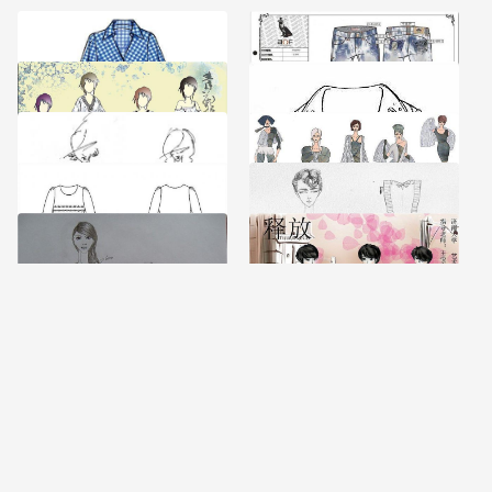
王君作品
中袖连衣裙
海市蜃楼
青花瓷
裙子款式图
手绘服装款式图
释放
手绘线稿 人体效果图+衣服款式图
服装手绘图