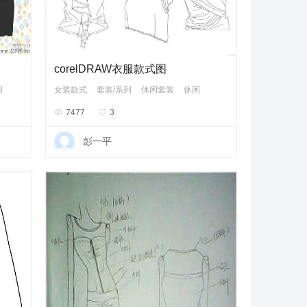
corelDRAW衣服款式图
闲
女装款式
套装/系列
休闲套装
休闲

7477

3
彭一平