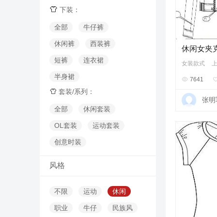

下装：
全部
牛仔裤
休闲裤
西装裤
休闲女夹
短裤
连衣裙
女装款式
半身裙

7641
套装/系列：

张明
全部
休闲套装
OL套装
运动套装
创意时装
风格
不限
运动
休闲
职业
牛仔
民族风