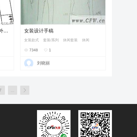
CoreiDRAW服装款式图（休闲外套）
女装设计手稿
女装款式
套装/系列
休闲套装
休闲

7348

1
刘晓丽
7
...
