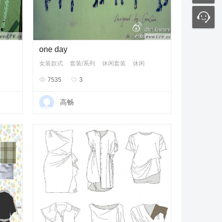
one day
女装款式
套装/系列
休闲套装
休闲

7535

3
高畅