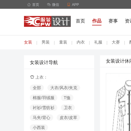

首页

微信

APP
首页
作品
赛事
资
女装
男装
童装
内衣
礼服
大赛
|
|
|
|
|
|
女装设计休
女装设计导航
上衣：

全部
大衣/风衣/夹克
棉服/羽绒服
T恤
衬衫/雪纺衫
卫衣
马夹/背心
皮衣/皮草
小西装