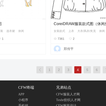
图
下装
连衣裙
休闲
女装款式
上衣
大衣/风衣/夹克
休闲

1

7361

2
郑传平

1
2
3
4
5
6
CFW终端
兄弟站点
APP
CFW服装人才网
小程序
Texhr纺织人才网
手机端
CFW服装设计