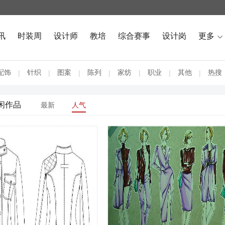
讯
时装周
设计师
教培
综合赛事
设计岗
更多

配饰
针织
图案
陈列
家纺
职业
其他
热搜
|
|
|
|
|
|
|
闲作品
最新
人气