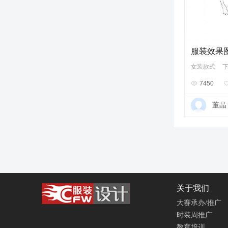
服装效果
女装款式

7450
董晶
关于我们
大赛承办/推广
时装周推广
教育培训