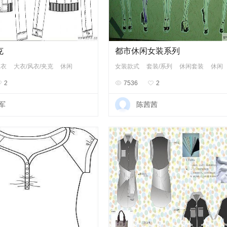
克
都市休闲女装系列
上衣
大衣/风衣/夹克
休闲
女装款式
套装/系列
休闲套装
休闲

2

7536

2
军
陈茜茜