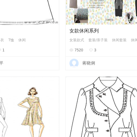
女款休闲系列
上衣
T恤
休闲
女装款式
套装/亲子装
休闲套装
休

1

7520

3
平
蒋晓俐