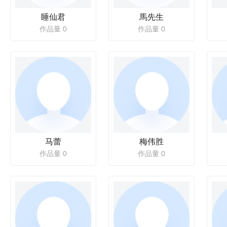
睡仙君
馬先生
作品量 0
作品量 0
马蕾
梅伟胜
作品量 0
作品量 0