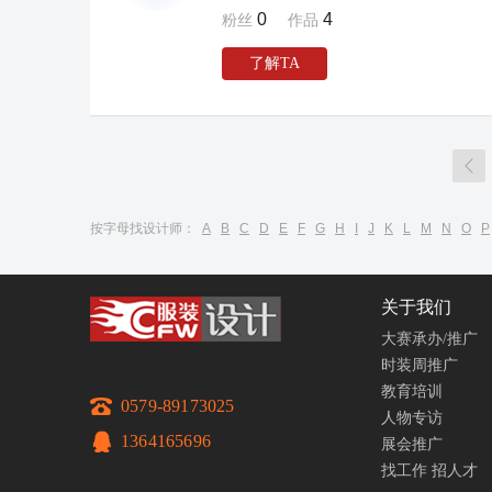
0
4
粉丝
作品
了解TA

按字母找设计师：
A
B
C
D
E
F
G
H
I
J
K
L
M
N
O
P
关于我们
大赛承办/推广
时装周推广
教育培训
0579-89173025
人物专访
1364165696
展会推广
找工作
招人才