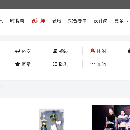
讯
时装周
设计师
教培
综合赛事
设计岗
更多




内衣
婚纱
休闲



图案
陈列
其他
品