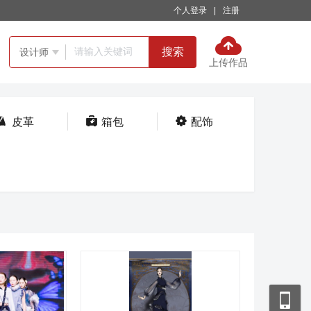
个人登录
|
注册
搜索
设计师

上传作品



皮革
箱包
配饰