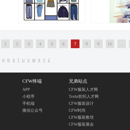
1
2
3
4
5
6
7
8
9
10
...
Q
R
S
T
U
V
W
X
Y
Z
CFW终端
兄弟站点
APP
CFW服装人才网
小程序
Texhr纺织人才网
手机端
CFW服装设计
微信公众号
CFW时尚
CFW服装教培
CFW服装展会