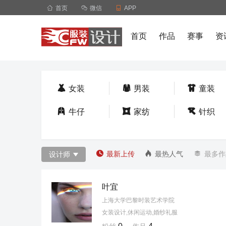

首页

微信

APP
首页
作品
赛事
资



女装
男装
童装



牛仔
家纺
针织



最新上传
最热人气
最多作
设计师

叶宜
上海大学巴黎时装艺术学院
女装设计,休闲运动,婚纱礼服