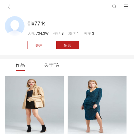
0ix77rk
人气
734.3W
作品
8
粉丝
1
关注
3
关注
留言
作品
关于TA