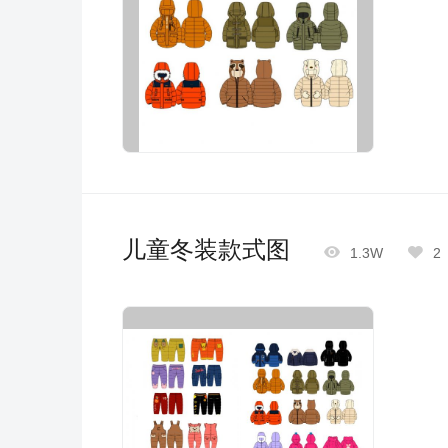
儿童冬装款式图


1.3W
2