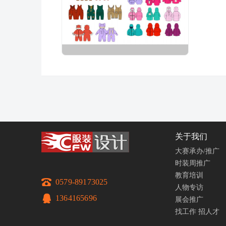
关于我们
大赛承办/推广
时装周推广
教育培训
0579-89173025
人物专访
1364165696
展会推广
找工作
招人才