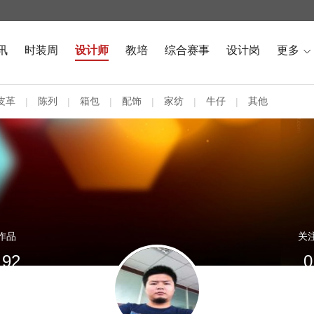
讯
时装周
设计师
教培
综合赛事
设计岗
更多

皮革
陈列
箱包
配饰
家纺
牛仔
其他
|
|
|
|
|
|
作品
关
192
0