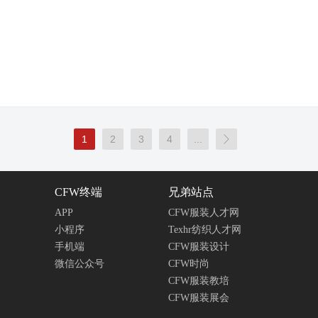
1
2
3
4
...

CFW终端
兄弟站点
APP
CFW服装人才网
小程序
Texhr纺织人才网
手机端
CFW服装设计
微信公众号
CFW时尚
CFW服装教培
CFW服装展会