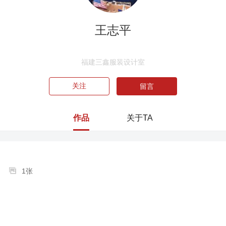
王志平
福建三鑫服装设计室
关注
留言
作品
关于TA

1张