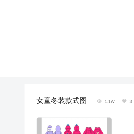
女童冬装款式图


1.1W
3