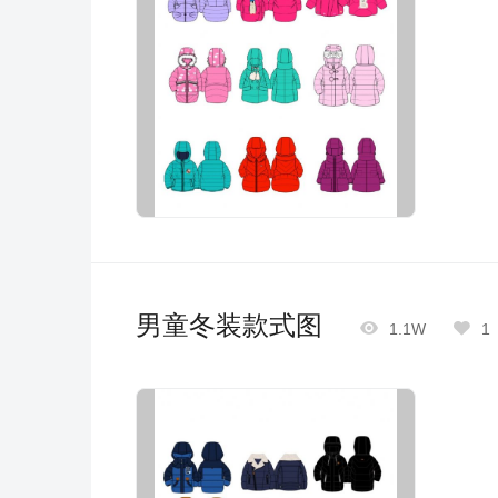
男童冬装款式图


1.1W
1