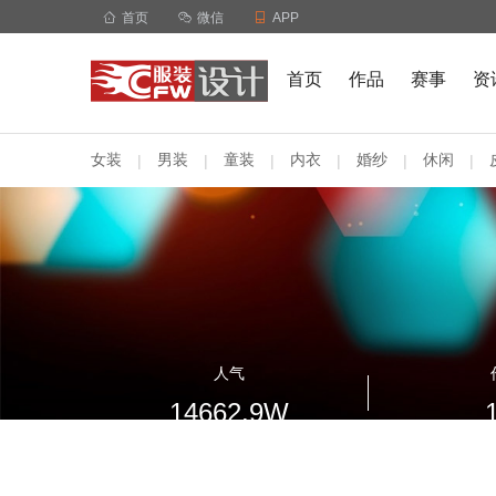

首页

微信

APP
首页
作品
赛事
资
女装
男装
童装
内衣
婚纱
休闲
|
|
|
|
|
|
人气
14662.9W