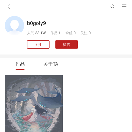
b0goty9
人气
38.1W
作品
1
粉丝
0
关注
0
关注
留言
作品
关于TA