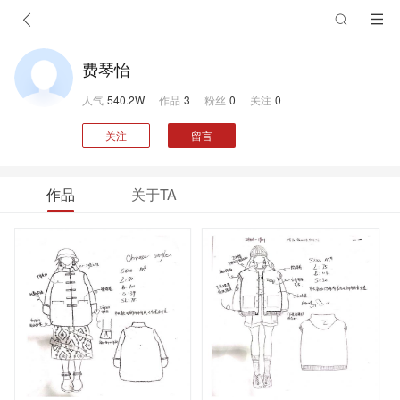
费琴怡
人气
540.2W
作品
3
粉丝
0
关注
0
关注
留言
作品
关于TA