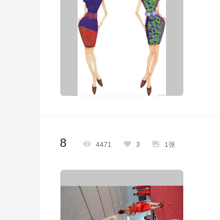
8



4471
3
1张