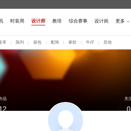
讯
时装周
设计师
教培
综合赛事
设计岗
更多

皮革
陈列
箱包
配饰
家纺
牛仔
其他
|
|
|
|
|
|
作品
关
12
0