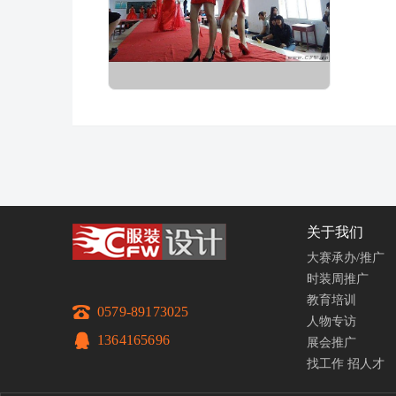
关于我们
大赛承办/推广
时装周推广
教育培训
0579-89173025
人物专访
1364165696
展会推广
找工作
招人才