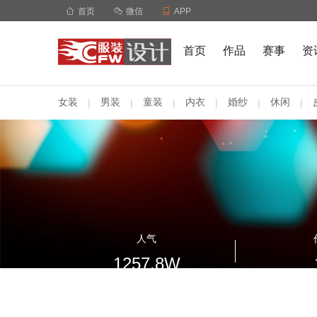

首页

微信

APP
首页
作品
赛事
资
女装
男装
童装
内衣
婚纱
休闲
|
|
|
|
|
|
人气
1257.8W