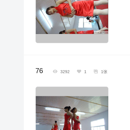
76



3292
1
1张