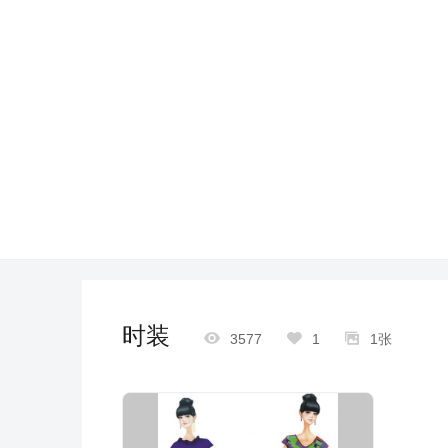
时装



3577
1
1张