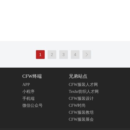
1
2
3
4

CFW终端
兄弟站点
APP
CFW服装人才网
小程序
Texhr纺织人才网
手机端
CFW服装设计
微信公众号
CFW时尚
CFW服装教培
CFW服装展会