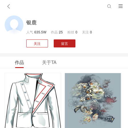
银鹿
人气
635.5W
作品
25
粉丝
0
关注
0
关注
留言
作品
关于TA