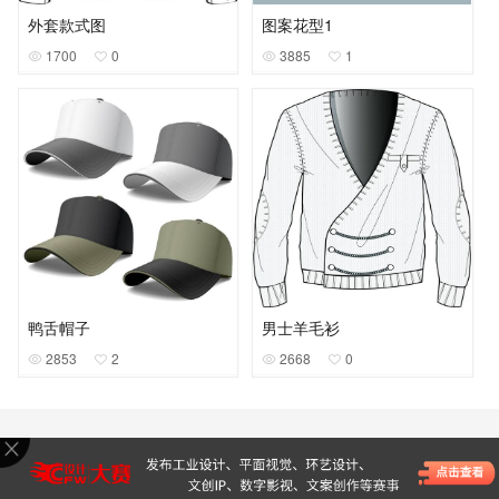
外套款式图
图案花型1
1700
0
3885
1
鸭舌帽子
男士羊毛衫
2853
2
2668
0