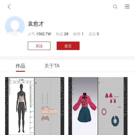
袁愈才
人气
1562.7W
作品
28
粉丝
1
关注
0
关注
留言
作品
关于TA