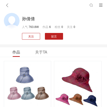
孙倩倩
人气
763.8W
作品
6
粉丝
0
关注
0
关注
留言
作品
关于TA