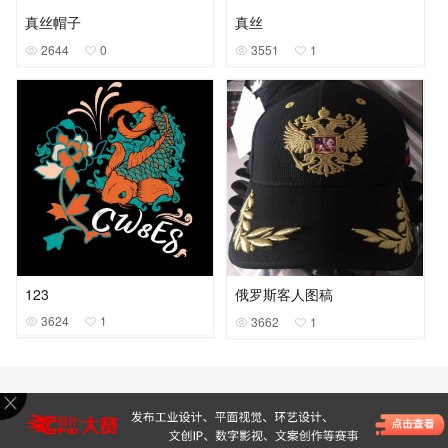
真丝帽子
真丝
2644
0
3551
1
123
俄罗斯客人图稿
3624
1
3662
1