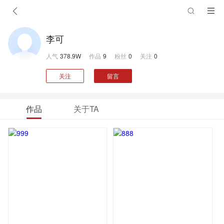
李可
人气
378.9W
作品
9
粉丝
0
关注
0
关注
留言
作品
关于TA