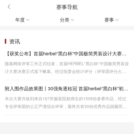
赛事导航
年度
分类
赛事



资讯
【获奖公布】首届herbel“黑白杯”中国极简男装设计大赛决赛揭晓！《城·迹》摘得金奖！
随着网络评审工作正式结束，首届HERBEL“黑白杯”中国极简男装设
计大赛决赛正式落下帷幕。经过组委会统计评分（评审团评分占最
终得分的80%，网友评分占20%），最终产生金、银、铜等各项大
奖得主
附入围作品效果图丨30强角逐桂冠 首届herbel“黑白杯”初赛圆满结束
本次大赛共收到来自167所服装院校师生的1508份参赛作品，经过
专业评审团的公正严谨综合评审，最终共有30份优秀作品脱颖而
出，获得决赛资格，接下来将会通过“专业评审+网络评选”的形式，
角逐首届“黑白杯”桂冠！