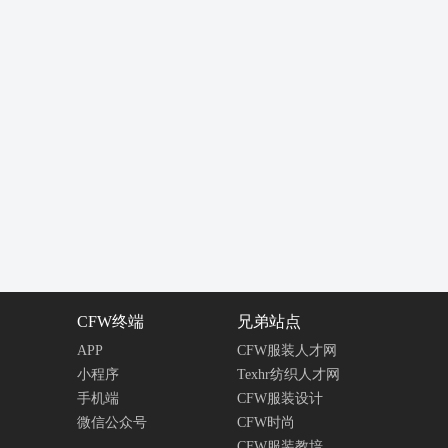
CFW终端
兄弟站点
APP
CFW服装人才网
小程序
Texhr纺织人才网
手机端
CFW服装设计
微信公众号
CFW时尚
CFW服装教培