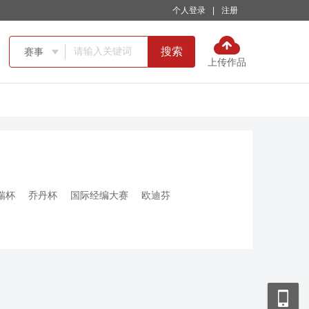
个人登录
|
注册
搜索
赛事

上传作品
瑞杯
乔丹杯
国际经编大赛
欧迪芬