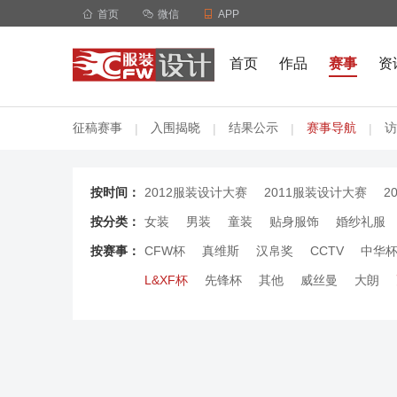

首页

微信

APP
首页
作品
赛事
资
征稿赛事
入围揭晓
结果公示
赛事导航
访
|
|
|
|
按时间：
2012服装设计大赛
2011服装设计大赛
2
按分类：
女装
男装
童装
贴身服饰
婚纱礼服
按赛事：
CFW杯
真维斯
汉帛奖
CCTV
中华
L&XF杯
先锋杯
其他
威丝曼
大朗