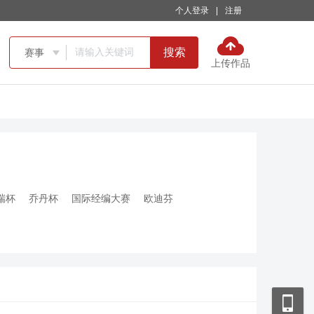
个人登录
|
注册
搜索
赛事

上传作品
瑞杯
乔丹杯
国际经编大赛
欧迪芬