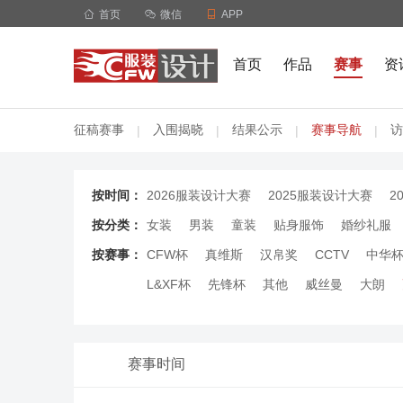

首页

微信

APP
首页
作品
赛事
资
征稿赛事
入围揭晓
结果公示
赛事导航
访
|
|
|
|
按时间：
2026服装设计大赛
2025服装设计大赛
2
按分类：
女装
男装
童装
贴身服饰
婚纱礼服
按赛事：
CFW杯
真维斯
汉帛奖
CCTV
中华
L&XF杯
先锋杯
其他
威丝曼
大朗
赛事时间