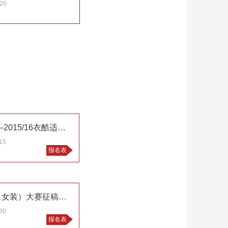
.20
来自香港的国际服装设计大赛—2015/16衣酷适再生时尚设计
15
报名表
第16届“虎门杯”国际青年设计（女装）大赛征稿启事
30
报名表