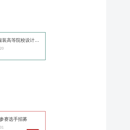
霓裳●角逐-第三届创品杯全国服装高等院校设计大赛
.20
奖参赛选手招募
.31