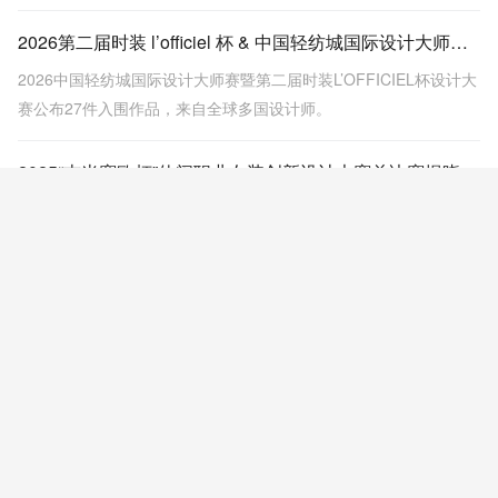
2026第二届时装 l’officiel 杯 & 中国轻纺城国际设计大师赛入围效果图揭晓，新锐设计实力亮相！
2026中国轻纺城国际设计大师赛暨第二届时装L’OFFICIEL杯设计大
赛公布27件入围作品，来自全球多国设计师。
2025“吉米赛欧杯”休闲职业女装创新设计大赛总决赛揭晓，马海昆荣获金奖
2025年3月23日，吉米赛欧杯女装设计大赛总决赛在金华举办，29
名选手角逐奖项，马海昆获金奖。吉米赛欧品牌同时迎来二十周年
及服装博物馆落成，全国联营门店即将突破400家。
“和鸣'东方”全球共鸣，第十五届“大浪杯”中国女装设计大赛初评落幕，23强入围决赛
第十五届“大浪杯”中国女装设计大赛初评结束，全球赛道和深圳赛道
共23份作品从近2000份投稿中脱颖而出，进入成衣制作阶段。赛事
国际化程度高，选手背景多元，涵盖多国设计师及跨界人才，展现
东方美学与当代设计的融合。
第十一届＂濮院杯＂ph value中国针织设计师大赛取得圆满成功！
3月11日下午，第十一届＂濮院杯＂PH Value中国针织设计师大赛