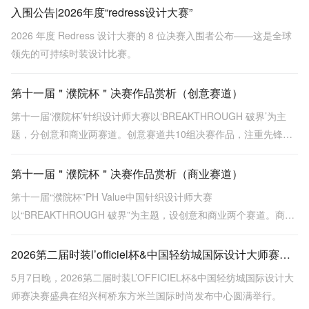
入围公告|2026年度“redress设计大赛”
2026 年度 Redress 设计大赛的 8 位决赛入围者公布——这是全球
领先的可持续时装设计比赛。
第十一届＂濮院杯＂决赛作品赏析（创意赛道）
第十一届‘濮院杯’针织设计师大赛以‘BREAKTHROUGH 破界’为主
题，分创意和商业两赛道。创意赛道共10组决赛作品，注重先锋表
达与概念突破，涵盖金濮奖《贝克街密码》等，探索面料创新与工
艺深度。
第十一届＂濮院杯＂决赛作品赏析（商业赛道）
第十一届“濮院杯”PH Value中国针织设计师大赛
以“BREAKTHROUGH 破界”为主题，设创意和商业两个赛道。商业
赛道强调市场落地性与品牌价值，决赛作品包括金、银、铜奖，展
示多种针织工艺和设计，突出时尚与实用性结合。
2026第二届时装l’officiel杯&中国轻纺城国际设计大师赛圆满落幕
5月7日晚，2026第二届时装L’OFFICIEL杯&中国轻纺城国际设计大
师赛决赛盛典在绍兴柯桥东方米兰国际时尚发布中心圆满举行。