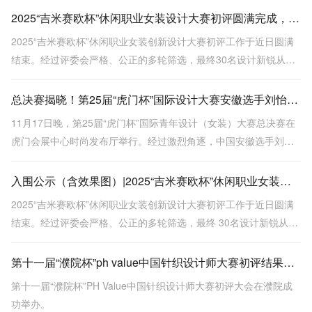
2025“吉米赛欧杯”休闲职业女装设计大赛初评圆满完成，30强选手名单揭晓
2025“吉米赛欧杯”休闲职业女装创新设计大赛初评工作于近日圆满
结束。经过评委会严格、公正的多轮筛选，最终30名设计新锐从众
多参赛者中脱颖而出，凭借对大赛主题“她·叙事”的独特诠释、卓越
的创意表达能力以及对品牌风格的深刻理解成功入围。
总决赛揭晓！第25届“虎门杯”国际设计大赛安徽选手刘怡一举夺魁
11月17日晚，第25届“虎门杯”国际青年设计（女装）大赛总决赛在
虎门会展中心时尚发布厅举行。经过激烈角逐，中国安徽选手刘怡
以作品《向云野·见青山》一举夺得金奖。
入围公示（含效果图）|2025“吉米赛欧杯”休闲职业女装设计大赛初评落幕，30强选手名单揭晓
2025“吉米赛欧杯”休闲职业女装创新设计大赛初评工作于近日圆满
结束。经过评委会严格、公正的多轮筛选，最终 30名设计新锐从众
多参赛者中脱颖而出，凭借对大赛主题“她·叙事”的独特诠释、卓越
的创意表达能力以及对品牌风格的深刻理解成功入围。
第十一届“濮院杯”ph value中国针织设计师大赛初评结果公示（含效果图）
第十一届“濮院杯”PH Value中国针织设计师大赛初评大会在濮院成
功举办。