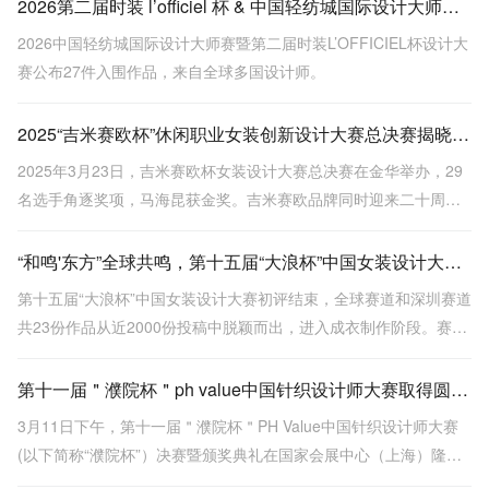
2026第二届时装 l’officiel 杯 & 中国轻纺城国际设计大师赛入围效果图揭晓，新锐设计实力亮相！
2026中国轻纺城国际设计大师赛暨第二届时装L’OFFICIEL杯设计大
赛公布27件入围作品，来自全球多国设计师。
2025“吉米赛欧杯”休闲职业女装创新设计大赛总决赛揭晓，马海昆荣获金奖
2025年3月23日，吉米赛欧杯女装设计大赛总决赛在金华举办，29
名选手角逐奖项，马海昆获金奖。吉米赛欧品牌同时迎来二十周年
及服装博物馆落成，全国联营门店即将突破400家。
“和鸣'东方”全球共鸣，第十五届“大浪杯”中国女装设计大赛初评落幕，23强入围决赛
第十五届“大浪杯”中国女装设计大赛初评结束，全球赛道和深圳赛道
共23份作品从近2000份投稿中脱颖而出，进入成衣制作阶段。赛事
国际化程度高，选手背景多元，涵盖多国设计师及跨界人才，展现
东方美学与当代设计的融合。
第十一届＂濮院杯＂ph value中国针织设计师大赛取得圆满成功！
3月11日下午，第十一届＂濮院杯＂PH Value中国针织设计师大赛
(以下简称“濮院杯”）决赛暨颁奖典礼在国家会展中心（上海）隆重
举行。