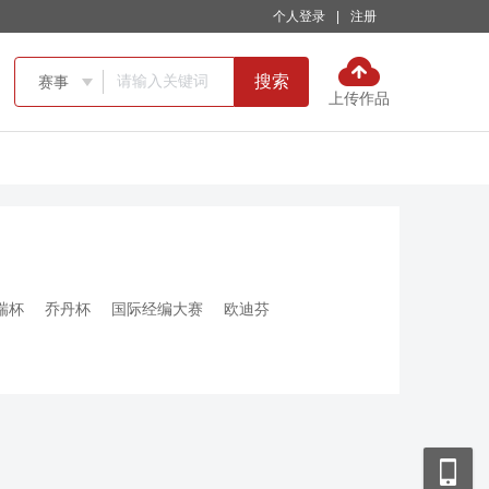
个人登录
|
注册
搜索
赛事

上传作品
瑞杯
乔丹杯
国际经编大赛
欧迪芬