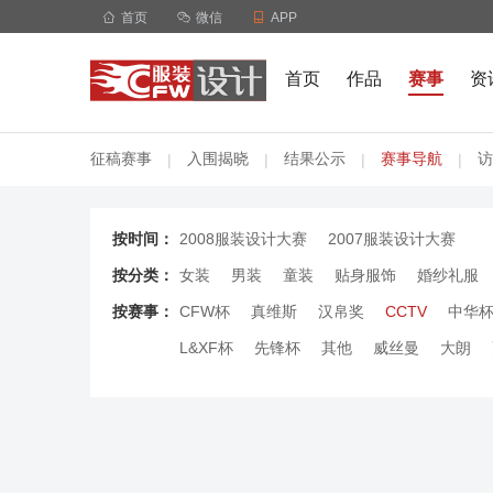

首页

微信

APP
首页
作品
赛事
资
征稿赛事
入围揭晓
结果公示
赛事导航
访
|
|
|
|
按时间：
2008服装设计大赛
2007服装设计大赛
按分类：
女装
男装
童装
贴身服饰
婚纱礼服
按赛事：
CFW杯
真维斯
汉帛奖
CCTV
中华
L&XF杯
先锋杯
其他
威丝曼
大朗