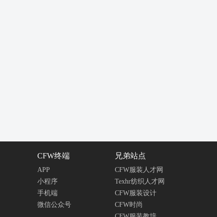
CFW终端
兄弟站点
APP
CFW服装人才网
小程序
Texhr纺织人才网
手机端
CFW服装设计
微信公众号
CFW时尚
CFW服装教培