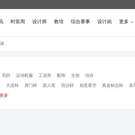
讯
时装周
设计师
教培
综合赛事
设计岗
更多

谈
毛织
运动鞋服
工业类
配饰
文创
综合
杯
大连杯
虎门杯
新人奖
浩沙杯
创意星空
真皮标志杯
名
更多