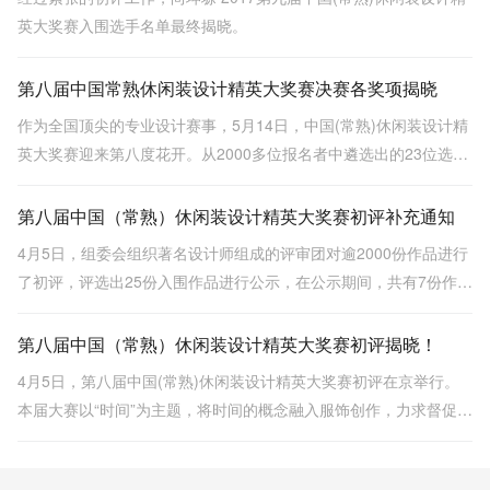
英大奖赛入围选手名单最终揭晓。
第八届中国常熟休闲装设计精英大奖赛决赛各奖项揭晓
作为全国顶尖的专业设计赛事，5月14日，中国(常熟)休闲装设计精
英大奖赛迎来第八度花开。从2000多位报名者中遴选出的23位选手
在北京D•PARK时尚设计广场751罐内进行了各个奖项的角逐。
第八届中国（常熟）休闲装设计精英大奖赛初评补充通知
4月5日，组委会组织著名设计师组成的评审团对逾2000份作品进行
了初评，评选出25份入围作品进行公示，在公示期间，共有7份作品
被指违反诚信、原创的参赛原则，涉嫌严重抄袭、一稿多投等违规
行为。
第八届中国（常熟）休闲装设计精英大奖赛初评揭晓！
4月5日，第八届中国(常熟)休闲装设计精英大奖赛初评在京举行。
本届大赛以“时间”为主题，将时间的概念融入服饰创作，力求督促设
计人才在行业新常态发展的形势下，寻求更大的突破与发展。