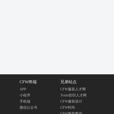
CFW终端
兄弟站点
APP
CFW服装人才网
小程序
Texhr纺织人才网
手机端
CFW服装设计
微信公众号
CFW时尚
CFW服装教培