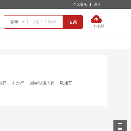
个人登录
|
注册
搜索
赛事

上传作品
瑞杯
乔丹杯
国际经编大赛
欧迪芬