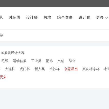
讯
时装周
设计师
教培
综合赛事
设计岗
更多

谈
010服装设计大赛
毛织
运动鞋服
工业类
配饰
文创
综合
杯
大连杯
虎门杯
新人奖
浩沙杯
创意星空
真皮标志杯
名
更多