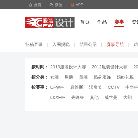

首页

微信

APP
首页
作品
赛事
资
征稿赛事
入围揭晓
结果公示
赛事导航
访
|
|
|
|
按时间：
2013服装设计大赛
2012服装设计大赛
2
按分类：
女装
男装
童装
贴身服饰
婚纱礼服
按赛事：
CFW杯
真维斯
汉帛奖
CCTV
中华
L&XF杯
先锋杯
其他
威丝曼
大朗