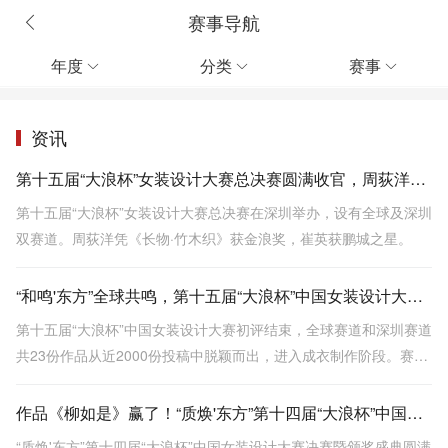
赛事导航
年度
分类
赛事



资讯
第十五届“大浪杯”女装设计大赛总决赛圆满收官，周荻洋凭借作品《长物·竹木织》拔得头筹
第十五届“大浪杯”女装设计大赛总决赛在深圳举办，设有全球及深圳
双赛道。周荻洋凭《长物·竹木织》获金浪奖，崔英获鹏城之星。
“和鸣'东方”全球共鸣，第十五届“大浪杯”中国女装设计大赛初评落幕，23强入围决赛
第十五届“大浪杯”中国女装设计大赛初评结束，全球赛道和深圳赛道
共23份作品从近2000份投稿中脱颖而出，进入成衣制作阶段。赛事
国际化程度高，选手背景多元，涵盖多国设计师及跨界人才，展现
东方美学与当代设计的融合。
作品《柳如是》赢了！“质焕'东方”第十四届“大浪杯”中国女装设计大赛决赛暨颁奖盛典圆满落幕
“质焕'东方”第十四届“大浪杯”中国女装设计大赛决赛暨颁奖盛典圆满