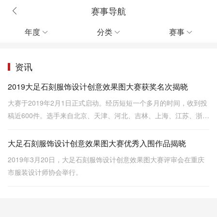
赛事导航
年度
分类
赛事



资讯
2019大足石刻服饰设计创意效果图大赛获奖名次揭晓
大赛于2019年2月1日正式启动。经历短短一个多月的时间，收到投
稿近600件。选手来自北京、天津、河北、吉林、上海、江苏、浙
江、福建、山东、河南、广东、广西、四川、贵州、陕西、重庆等
14个省及直辖市50多所高校师生、专业设计机构设计师的。
大足石刻服饰设计创意效果图大赛优秀入围作品揭晓
2019年3月20日，大足石刻服饰设计创意效果图大赛评审会在重庆
市服装设计师协会举行。