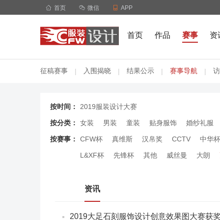

首页

微信

APP
首页
作品
赛事
资
征稿赛事
入围揭晓
结果公示
赛事导航
访
|
|
|
|
按时间：
2019服装设计大赛
按分类：
女装
男装
童装
贴身服饰
婚纱礼服
按赛事：
CFW杯
真维斯
汉帛奖
CCTV
中华
L&XF杯
先锋杯
其他
威丝曼
大朗
资讯
2019大足石刻服饰设计创意效果图大赛获