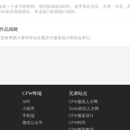
经历短短一个多月的时间，收到投稿近600件。选手来自北京、天津、河北
市50多所高校师生、专业设计机构设计师的。
作品揭晓
计创意效果图大赛评审会在重庆市服装设计师协会举行。
CFW终端
兄弟站点
APP
CFW服装人才网
小程序
Texhr纺织人才网
手机端
CFW服装设计
微信公众号
CFW时尚
CFW服装教培