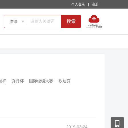
个人登录
|
注册
搜索
赛事

上传作品
瑞杯
乔丹杯
国际经编大赛
欧迪芬
2019-03-24