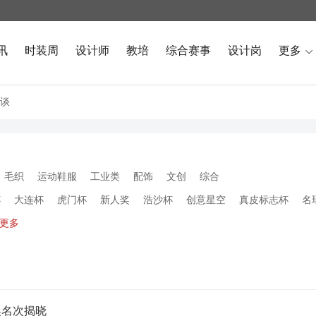
讯
时装周
设计师
教培
综合赛事
设计岗
更多

谈
毛织
运动鞋服
工业类
配饰
文创
综合
杯
大连杯
虎门杯
新人奖
浩沙杯
创意星空
真皮标志杯
名
更多
奖名次揭晓