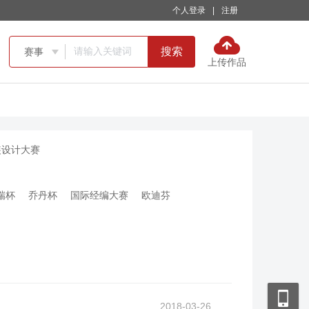
个人登录
|
注册
搜索
赛事

上传作品
装设计大赛
瑞杯
乔丹杯
国际经编大赛
欧迪芬
2018-03-26