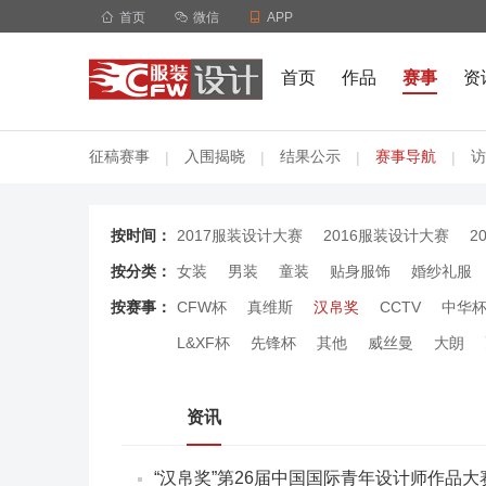

首页

微信

APP
首页
作品
赛事
资
征稿赛事
入围揭晓
结果公示
赛事导航
访
|
|
|
|
按时间：
2017服装设计大赛
2016服装设计大赛
2
按分类：
女装
男装
童装
贴身服饰
婚纱礼服
按赛事：
CFW杯
真维斯
汉帛奖
CCTV
中华
L&XF杯
先锋杯
其他
威丝曼
大朗
资讯
“汉帛奖”第26届中国国际青年设计师作品