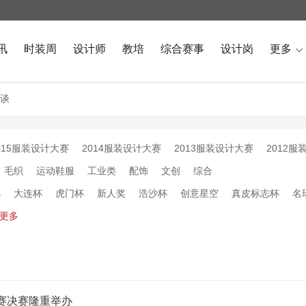
讯
时装周
设计师
教培
综合赛事
设计岗
更多

谈
015服装设计大赛
2014服装设计大赛
2013服装设计大赛
2012服
毛织
运动鞋服
工业类
配饰
文创
综合
杯
大连杯
虎门杯
新人奖
浩沙杯
创意星空
真皮标志杯
名
更多
大赛决赛隆重举办