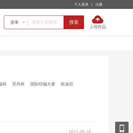
个人登录
|
注册
搜索
赛事

上传作品
瑞杯
乔丹杯
国际经编大赛
欧迪芬
2021-05-18