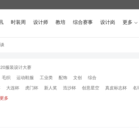
讯
时装周
设计师
教培
综合赛事
设计岗
更多

谈
020服装设计大赛
毛织
运动鞋服
工业类
配饰
文创
综合
杯
大连杯
虎门杯
新人奖
浩沙杯
创意星空
真皮标志杯
名
更多