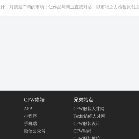
设计，对接最广阔的市场；让作品与商业直接对话，以市场之力检验原创
CFW终端
兄弟站点
APP
CFW服装人才网
小程序
Texhr纺织人才网
手机端
CFW服装设计
微信公众号
CFW时尚
CFW服装教培