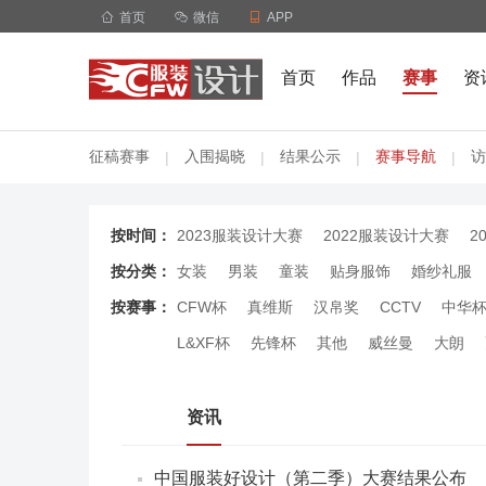

首页

微信

APP
首页
作品
赛事
资
征稿赛事
入围揭晓
结果公示
赛事导航
访
|
|
|
|
按时间：
2023服装设计大赛
2022服装设计大赛
2
按分类：
女装
男装
童装
贴身服饰
婚纱礼服
按赛事：
CFW杯
真维斯
汉帛奖
CCTV
中华
L&XF杯
先锋杯
其他
威丝曼
大朗
资讯
中国服装好设计（第二季）大赛结果公布