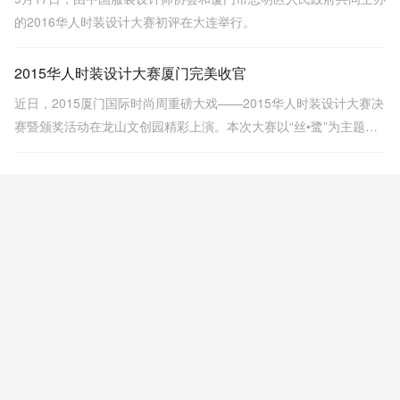
的2016华人时装设计大赛初评在大连举行。
2015华人时装设计大赛厦门完美收官
近日，2015厦门国际时尚周重磅大戏——2015华人时装设计大赛决
赛暨颁奖活动在龙山文创园精彩上演。本次大赛以“丝•鹭”为主题，
由中国服装设计师协会、厦门市思明区人民政府共同主办，厦门市
纺织服装同业商会承办。经过激烈角逐，最终设计师史册从27位入
围决赛的选手中脱颖而出，夺得桂冠。