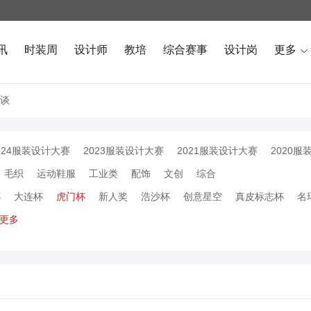
讯
时装周
设计师
教培
综合赛事
设计岗
更多

谈
024服装设计大赛
2023服装设计大赛
2021服装设计大赛
2020服
毛织
运动鞋服
工业类
配饰
文创
综合
杯
大连杯
虎门杯
新人奖
浩沙杯
创意星空
真皮标志杯
名
更多