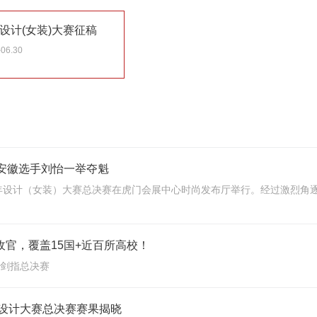
设计(女装)大赛征稿
-06.30
赛安徽选手刘怡一举夺魁
际青年设计（女装）大赛总决赛在虎门会展中心时尚发布厅举行。经过激烈
收官，覆盖15国+近百所高校！
强剑指总决赛
际设计大赛总决赛赛果揭晓