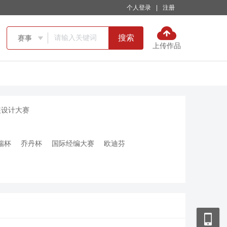
个人登录
|
注册
搜索
赛事

上传作品
装设计大赛
瑞杯
乔丹杯
国际经编大赛
欧迪芬