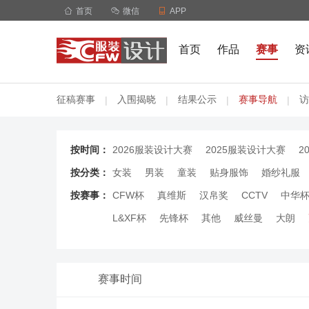

首页

微信

APP
首页
作品
赛事
资
征稿赛事
入围揭晓
结果公示
赛事导航
访
|
|
|
|
按时间：
2026服装设计大赛
2025服装设计大赛
2
按分类：
女装
男装
童装
贴身服饰
婚纱礼服
按赛事：
CFW杯
真维斯
汉帛奖
CCTV
中华
L&XF杯
先锋杯
其他
威丝曼
大朗
赛事时间