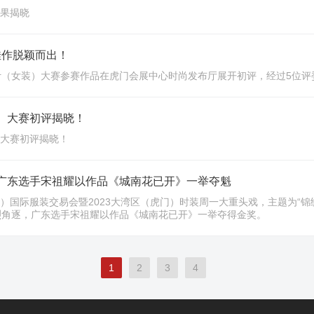
赛果揭晓
佳作脱颖而出！
设计（女装）大赛参赛作品在虎门会展中心时尚发布厅展开初评，经过5位评
装）大赛初评揭晓！
）大赛初评揭晓！
！广东选手宋祖耀以作品《城南花已开》一举夺魁
门）国际服装交易会暨2023大湾区（虎门）时装周一大重头戏，主题为“锦
烈角逐，广东选手宋祖耀以作品《城南花已开》一举夺得金奖。
1
2
3
4