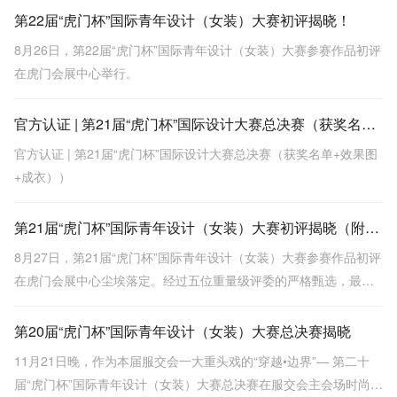
举行。经过激烈角逐，广东选手宋祖耀以作品《城南花已开》一举
第22届“虎门杯”国际青年设计（女装）大赛初评揭晓！
夺得金奖。
8月26日，第22届“虎门杯”国际青年设计（女装）大赛参赛作品初评
在虎门会展中心举行。
官方认证 | 第21届“虎门杯”国际设计大赛总决赛（获奖名单+效果图+成衣））
官方认证 | 第21届“虎门杯”国际设计大赛总决赛（获奖名单+效果图
+成衣））
第21届“虎门杯”国际青年设计（女装）大赛初评揭晓（附作品赏析）
8月27日，第21届“虎门杯”国际青年设计（女装）大赛参赛作品初评
在虎门会展中心尘埃落定。经过五位重量级评委的严格甄选，最终
30份作品从来自俄罗斯、日本、马来西亚、泰国、乌克兰、法国、
韩国、墨西哥、印度尼西亚、斐济共和国、美国、英国、中国等 16
第20届“虎门杯”国际青年设计（女装）大赛总决赛揭晓
个国家和地区的 2857份作品中脱颖而出，将进入在11月第二十五届
11月21日晚，作为本届服交会一大重头戏的“穿越•边界”— 第二十
中国（虎
届“虎门杯”国际青年设计（女装）大赛总决赛在服交会主会场时尚发