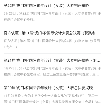
举行。经过激烈角逐，广东选手宋祖耀以作品《城南花已开》一举
第22届“虎门杯”国际青年设计（女装）大赛初评揭晓！
夺得金奖。
8月26日，第22届“虎门杯”国际青年设计（女装）大赛参赛作品初评
在虎门会展中心举行。
官方认证 | 第21届“虎门杯”国际设计大赛总决赛（获奖名单+效果图+成衣））
官方认证 | 第21届“虎门杯”国际设计大赛总决赛（获奖名单+效果图
+成衣））
第21届“虎门杯”国际青年设计（女装）大赛初评揭晓（附作品赏析）
8月27日，第21届“虎门杯”国际青年设计（女装）大赛参赛作品初评
在虎门会展中心尘埃落定。经过五位重量级评委的严格甄选，最终
30份作品从来自俄罗斯、日本、马来西亚、泰国、乌克兰、法国、
韩国、墨西哥、印度尼西亚、斐济共和国、美国、英国、中国等 16
第20届“虎门杯”国际青年设计（女装）大赛总决赛揭晓
个国家和地区的 2857份作品中脱颖而出，将进入在11月第二十五届
11月21日晚，作为本届服交会一大重头戏的“穿越•边界”— 第二十
中国（虎
届“虎门杯”国际青年设计（女装）大赛总决赛在服交会主会场时尚发