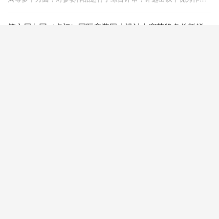
成功入围大赛决赛。
第六届中国（虎门）国际童装网上设计大赛获奖名单新鲜出炉！
恭喜以下得奖的选手们，接下来组委会工作人员将国庆黄金周之后
联系各得奖的选手们并落实奖杯、证书、奖金。
第六届中国（虎门）国际童装网上设计大赛入围名单揭晓
经过评委们近3个小时的严格甄选，来自澳门、马来西亚及中国大陆
的30名选手的优秀作品脱围而出，进入决赛。
第五届中国（虎门）国际童装网上设计大赛获奖名单揭晓
9月23日-24日，由大赛组委会计算出最终得分，评选出各大奖项的
得主。
第五届中国（虎门）国际童装网上设计大赛决赛入围名单
本届大赛初评于2017年8月7日在虎门会展中心3楼虎门服装设计师