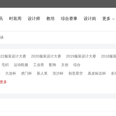
讯
时装周
设计师
教培
综合赛事
设计岗
更多

谈
022服装设计大赛
2020服装设计大赛
2019服装设计大赛
2018服
毛织
运动鞋服
工业类
配饰
文创
综合
杯
大连杯
虎门杯
新人奖
浩沙杯
创意星空
真皮标志杯
名
更多