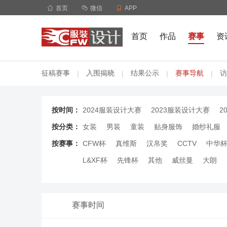

首页

微信

APP
首页
作品
赛事
资
征稿赛事
入围揭晓
结果公示
赛事导航
访
|
|
|
|
按时间：
2024服装设计大赛
2023服装设计大赛
2
按分类：
女装
男装
童装
贴身服饰
婚纱礼服
按赛事：
CFW杯
真维斯
汉帛奖
CCTV
中华
L&XF杯
先锋杯
其他
威丝曼
大朗
赛事时间