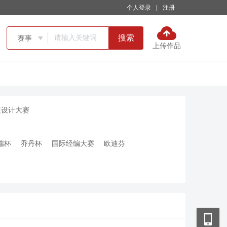
个人登录
|
注册
搜索
赛事

上传作品
装设计大赛
瑞杯
乔丹杯
国际经编大赛
欧迪芬