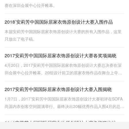
赛在深圳会展中心拉开帷幕。
2018’安莉芳中国国际居家衣饰原创设计大赛入围作品
本届安莉芳中国国际居家衣饰原创设计大赛的所有入围作品，这里
只放出了电子稿。
2017安莉芳中国国际居家衣饰原创设计大赛各奖项揭晓
4月20日，2017安莉芳中国国际居家衣饰原创设计大赛总决赛在深
圳会展中心拉开帷幕。20组设计前卫的居家衣饰作品在舞台上夺目
亮相，共同角逐最后的桂冠。
2017安莉芳中国国际居家衣饰原创设计大赛入围揭晓
1月7日，2017’安莉芳中国国际居家衣饰原创设计大赛初评在SOFA
尚源内衣创客空间圆满举行。最终决出20幅优秀作品入围4月的总决
赛。
2016安莉芳中国国际居家衣饰原创设计大赛各奖项出炉