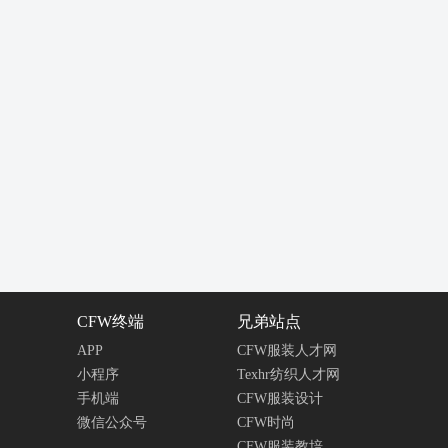
CFW终端
兄弟站点
APP
CFW服装人才网
小程序
Texhr纺织人才网
手机端
CFW服装设计
微信公众号
CFW时尚
CFW服装教培