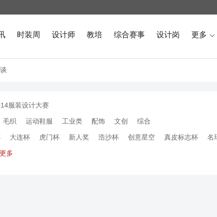
讯
时装周
设计师
教培
综合赛事
设计岗
更多

谈
014服装设计大赛
毛织
运动鞋服
工业类
配饰
文创
综合
杯
大连杯
虎门杯
新人奖
浩沙杯
创意星空
真皮标志杯
名
更多