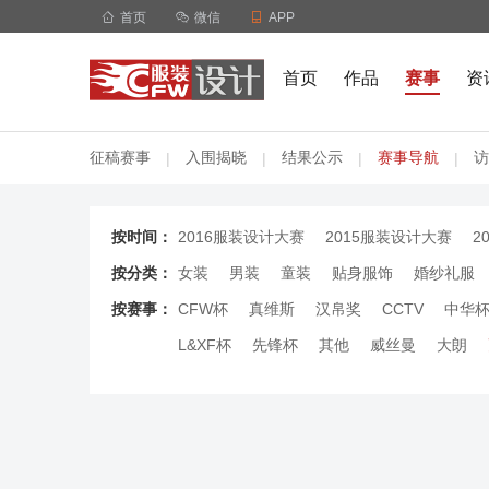

首页

微信

APP
首页
作品
赛事
资
征稿赛事
入围揭晓
结果公示
赛事导航
访
|
|
|
|
按时间：
2016服装设计大赛
2015服装设计大赛
2
按分类：
女装
男装
童装
贴身服饰
婚纱礼服
按赛事：
CFW杯
真维斯
汉帛奖
CCTV
中华
L&XF杯
先锋杯
其他
威丝曼
大朗