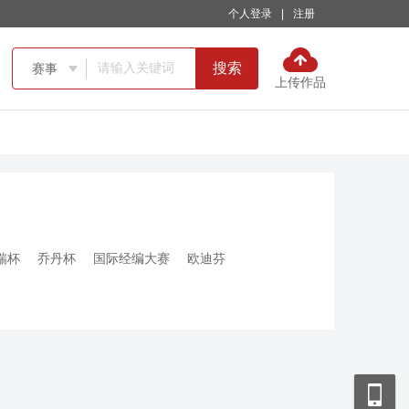
个人登录
|
注册
搜索
赛事

上传作品
瑞杯
乔丹杯
国际经编大赛
欧迪芬