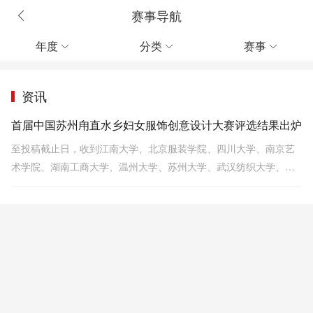
赛事导航
年度
分类
赛事



资讯
首届中国苏州甪直水乡妇女服饰创意设计大赛评选结果出炉
至投稿截止日，收到江南大学、北京服装学院、四川大学、南京艺
术学院、湖南工商大学、温州大学、苏州大学、武汉纺织大学、西
安美术学院、东北师范大学、上海工程技术大学、美国旧金山艺术
大学等70多所国内外大学的设计稿件，共计827份。