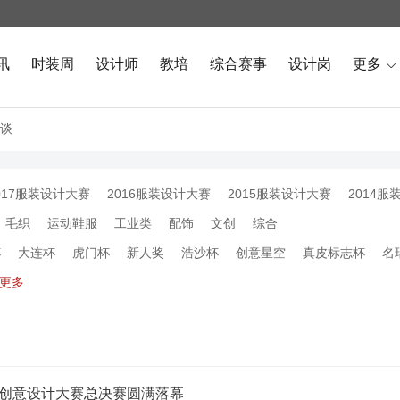
讯
时装周
设计师
教培
综合赛事
设计岗
更多

谈
017服装设计大赛
2016服装设计大赛
2015服装设计大赛
2014服
毛织
运动鞋服
工业类
配饰
文创
综合
杯
大连杯
虎门杯
新人奖
浩沙杯
创意星空
真皮标志杯
名
更多
国国际内衣创意设计大赛总决赛圆满落幕