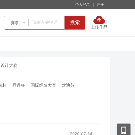
个人登录
|
注册
搜索
赛事

上传作品
装设计大赛
瑞杯
乔丹杯
国际经编大赛
欧迪芬
2020-07-14