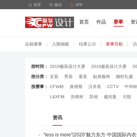

首页

微信

APP
首页
作品
赛事
资
征稿赛事
入围揭晓
结果公示
赛事导航
访
|
|
|
|
按时间：
2019服装设计大赛
2018服装设计大赛
2
按分类：
女装
男装
童装
贴身服饰
婚纱礼服
按赛事：
CFW杯
真维斯
汉帛奖
CCTV
中华
L&XF杯
先锋杯
其他
威丝曼
大朗
资讯
“less is more”|2020’魅力东方·中