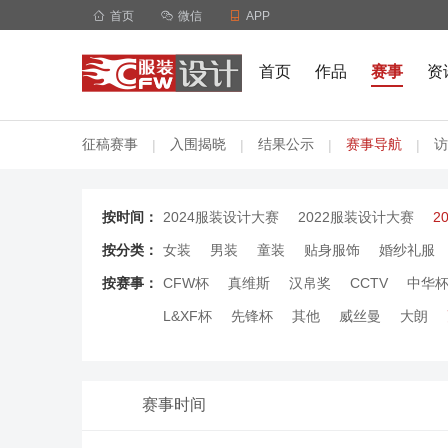

首页

微信

APP
首页
作品
赛事
资
征稿赛事
入围揭晓
结果公示
赛事导航
访
|
|
|
|
按时间：
2024服装设计大赛
2022服装设计大赛
2
按分类：
女装
男装
童装
贴身服饰
婚纱礼服
按赛事：
CFW杯
真维斯
汉帛奖
CCTV
中华
L&XF杯
先锋杯
其他
威丝曼
大朗
赛事时间