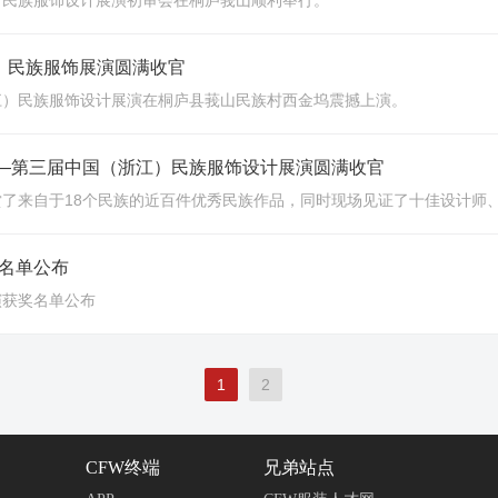
江）民族服饰设计展演初审会在桐庐莪山顺利举行。
）民族服饰展演圆满收官
浙江）民族服饰设计展演在桐庐县莪山民族村西金坞震撼上演。
——第三届中国（浙江）民族服饰设计展演圆满收官
了来自于18个民族的近百件优秀民族作品，同时现场见证了十佳设计师
名单公布
演获奖名单公布
1
2
CFW终端
兄弟站点