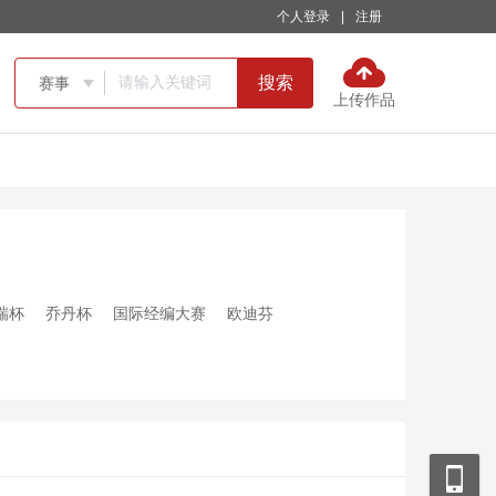
个人登录
|
注册
搜索
赛事

上传作品
瑞杯
乔丹杯
国际经编大赛
欧迪芬