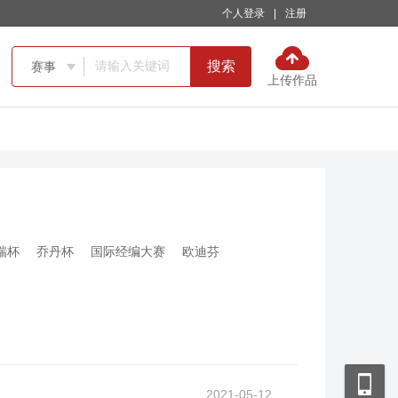
个人登录
|
注册
搜索
赛事

上传作品
瑞杯
乔丹杯
国际经编大赛
欧迪芬
2021-05-12