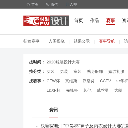

首页

微信

APP
首页
作品
赛事
资
征稿赛事
入围揭晓
结果公示
赛事导航
访
|
|
|
|
按时间：
2020服装设计大赛
按分类：
女装
男装
童装
贴身服饰
婚纱礼服
按赛事：
CFW杯
真维斯
汉帛奖
CCTV
中华
L&XF杯
先锋杯
其他
威丝曼
大朗
资讯
决赛揭晓丨“中昊杯”袜子及内衣设计大赛完