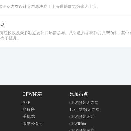
尚袜子及内衣设计大赛总决赛于上海世博展览馆盛大上演。
出炉
所院校以及众多独立设计师热情参与。共计收到参赛作品共550件，其中袜子
都有了提升。
CFW终端
兄弟站点
APP
CFW服装人才网
小程序
Texhr纺织人才网
手机端
CFW服装设计
微信公众号
CFW时尚
CFW服装教培