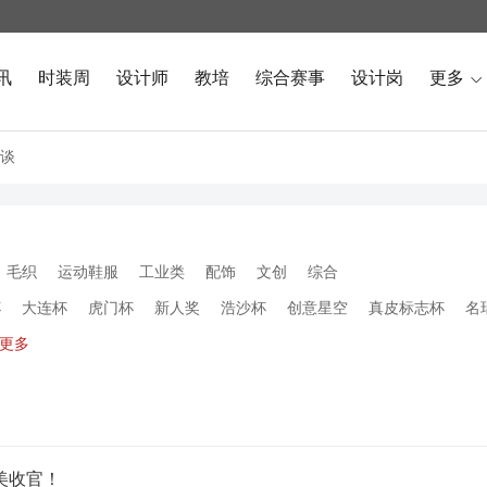
讯
时装周
设计师
教培
综合赛事
设计岗
更多

谈
毛织
运动鞋服
工业类
配饰
文创
综合
杯
大连杯
虎门杯
新人奖
浩沙杯
创意星空
真皮标志杯
名
更多
美收官！