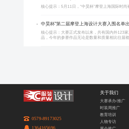
核心提示：5月11日，“中昊杯”摩登上海国际时
中昊杯”第二届摩登上海设计大赛入围名单
核心提示：大赛正式发布以来，共有国内外123家
品，今年的参赛作品无论是数量和质量相比往届
关于我们
大赛承办/推广
时装周推广
教育培训
0579-89173025
人物专访
1364165696
展会推广