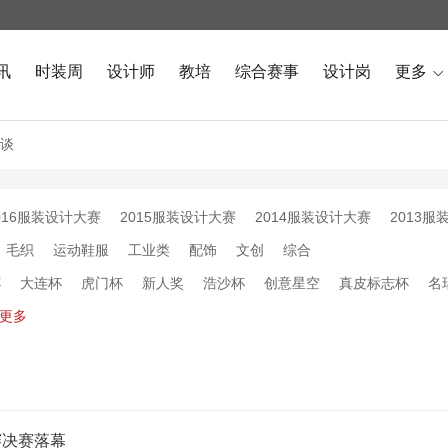
讯
时装周
设计师
教培
综合赛事
设计岗
更多

谈
016服装设计大赛
2015服装设计大赛
2014服装设计大赛
2013服
毛织
运动鞋服
工业类
配饰
文创
综合
杯
大连杯
虎门杯
新人奖
浩沙杯
创意星空
真皮标志杯
名
更多
赛决赛落幕