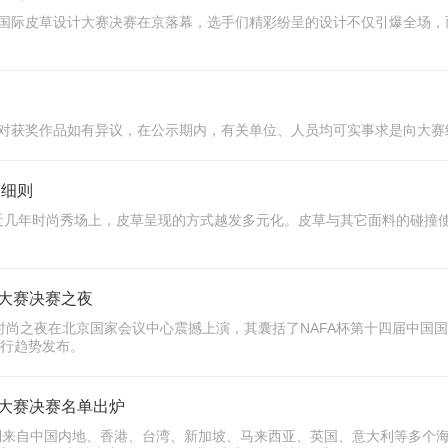
中国国际皮草设计大赛决赛在京落幕，选手们精彩纷呈的设计不仅引爆全场，
月1日。对获奖作品如有异议，在公示期内，有关单位、人员均可实事求是向大
稿细则
on的合成词。近几年时尚秀场上，皮草呈现的方式越发多元化。皮草与其它面料
计大赛决赛之夜
ght皮草时尚之夜在北京国家会议中心震撼上演，其囊括了NAFA杯第十四届中国国际
流行趋势发布。
计大赛决赛名单出炉
到来自中国内地、香港、台湾、新加坡、马来西亚、英国、意大利等多个