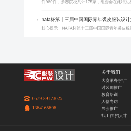
件980件，参赛院校共计175家，组委会在此特
nafa杯第十三届中国国际青年裘皮服装设
核心提示：NAFA杯第十三届中国国际青年裘皮服装设
关于我们
大赛承办/推广
时装周推广
教育培训
0579-89173025
人物专访
1364165696
展会推广
找工作
招人才