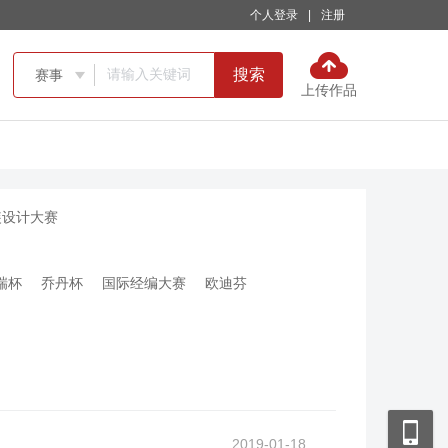
个人登录
|
注册
搜索
赛事

上传作品
装设计大赛
瑞杯
乔丹杯
国际经编大赛
欧迪芬
2019-01-18