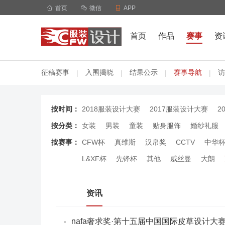

首页

微信

APP
首页
作品
赛事
资
征稿赛事
入围揭晓
结果公示
赛事导航
访
|
|
|
|
按时间：
2018服装设计大赛
2017服装设计大赛
2
按分类：
女装
男装
童装
贴身服饰
婚纱礼服
按赛事：
CFW杯
真维斯
汉帛奖
CCTV
中华
L&XF杯
先锋杯
其他
威丝曼
大朗
资讯
nafa奢求奖·第十五届中国国际皮草设计大