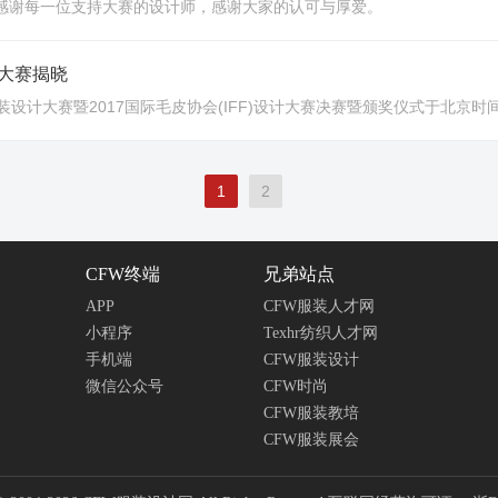
别感谢每一位支持大赛的设计师，感谢大家的认可与厚爱。
计大赛揭晓
计大赛暨2017国际毛皮协会(IFF)设计大赛决赛暨颁奖仪式于北京时间20
1
2
CFW终端
兄弟站点
APP
CFW服装人才网
小程序
Texhr纺织人才网
手机端
CFW服装设计
微信公众号
CFW时尚
CFW服装教培
CFW服装展会