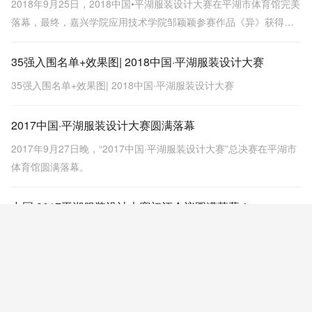
2018年9月25日，2018中国•平湖服装设计大赛在平湖市体育馆完美
落幕，最终，嘉兴学院应用技术学院邹颖颖参赛作品《异》获得金
奖。
35强入围名单+效果图| 2018中国·平湖服装设计大赛
35强入围名单+效果图| 2018中国·平湖服装设计大赛
2017中国·平湖服装设计大赛圆满落幕
2017年9月27日晚，“2017中国·平湖服装设计大赛”总决赛在平湖市
体育馆圆满落幕。
中国·2017平湖服装设计大赛初评会议圆满落幕！
2017年8月7日，2017中国·平湖服装设计大赛初评会议在浙江省平
湖市顺利举行。
2016中国·平湖服装设计大赛总决赛圆满落幕
2016年9月22日，2016中国•平湖服装设计大赛总决赛于平湖市体育