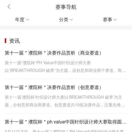
赛事导航
年度
分类
赛事



资讯
第十一届＂濮院杯＂决赛作品赏析（商业赛道）
第十一届“濮院杯”PH Value中国针织设计师大赛
以“BREAKTHROUGH 破界”为主题，设创意和商业两个赛道。商业
赛道强调市场落地性与品牌价值，决赛作品包括金、银、铜奖，展
示多种针织工艺和设计，突出时尚与实用性结合。
第十一届＂濮院杯＂决赛作品赏析（创意赛道）
第十一届‘濮院杯’针织设计师大赛以‘BREAKTHROUGH 破界’为主
题，分创意和商业两赛道。创意赛道共10组决赛作品，注重先锋表
达与概念突破，涵盖金濮奖《贝克街密码》等，探索面料创新与工
艺深度。
第十一届＂濮院杯＂ph value中国针织设计师大赛取得圆满成功！
3月11日下午，第十一届＂濮院杯＂PH Value中国针织设计师大赛