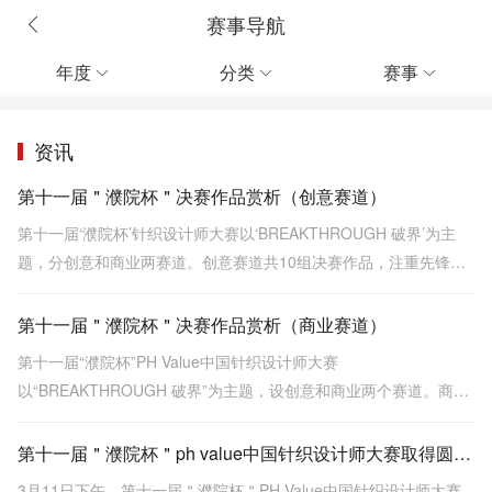
赛事导航
年度
分类
赛事



资讯
第十一届＂濮院杯＂决赛作品赏析（创意赛道）
第十一届‘濮院杯’针织设计师大赛以‘BREAKTHROUGH 破界’为主
题，分创意和商业两赛道。创意赛道共10组决赛作品，注重先锋表
达与概念突破，涵盖金濮奖《贝克街密码》等，探索面料创新与工
艺深度。
第十一届＂濮院杯＂决赛作品赏析（商业赛道）
第十一届“濮院杯”PH Value中国针织设计师大赛
以“BREAKTHROUGH 破界”为主题，设创意和商业两个赛道。商业
赛道强调市场落地性与品牌价值，决赛作品包括金、银、铜奖，展
示多种针织工艺和设计，突出时尚与实用性结合。
第十一届＂濮院杯＂ph value中国针织设计师大赛取得圆满成功！
3月11日下午，第十一届＂濮院杯＂PH Value中国针织设计师大赛