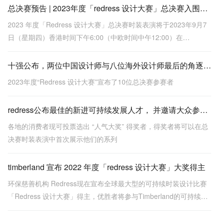
总决赛预告 | 2023年度「redress 设计大赛」总决赛入围者专题摄影以循环时装设计反思纺织废料危机
2023 年度「Redress 设计大赛」总决赛时装表演将于2023年9月7
日（星期四）香港时间下午6:00（中欧时间中午12:00）在
Facebook和微博上全球直播。
十强公布，两位中国设计师与八位海外设计师最后的角逐 | 2023年度“redress 设计大奖”公布总决赛入围名单
2023年度“Redress 设计大赛”宣布了10位总决赛参赛者
redress公布最佳的新进可持续发展人才， 并邀请大众参与 “redress设计大赛” 的评审过程
各地的消费者现可投票选出 “人气大奖” 得奖者，得奖者将可以在总
决赛时装表演中首次展示他们的系列
timberland 宣布 2022 年度「redress 设计大赛」大奖得主
环保慈善机构 Redress现在宣布全球最大型的可持续时装设计比赛
「Redress 设计大赛」得主，优胜者将参与Timberland的可持续设
计项目。