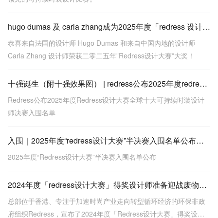
hugo dumas 及 carla zhang成为2025年度「redress 设计大赛」大奖联合得主
恭喜来自法国的设计师 Hugo Dumas 和来自中国內地的设计师
Carla Zhang 设计师荣获二零二五年”Redress设计大赛”大奖！
十强诞生（附十强效果图） | redress公布2025年度redress设计大赛全球十大可持续时装设计师决赛入围名单
Redress公布2025年度Redress设计大赛全球十大可持续时装设计
师决赛入围名单
入围｜2025年度“redress设计大赛”半决赛入围名单公布，共同见证可持续时尚的未来力量
2025年度“Redress设计大赛”半决赛入围名单公布
2024年度「redress设计大赛」得奖设计师准备迎战废物危机 世界领先的可持续时尚设计大赛冠军将与tommy hilfiger合作推动循环时尚创新
总部位于香港、专注于加速时尚产业走向转型循环经济的环保非政
府组织Redress，宣布了2024年度「Redress设计大赛」得奖设计