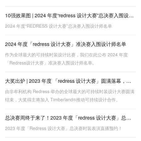
师。
10强效果图 | 2024 年度“redress 设计大赛”总决赛入围设计师名单，4位中国设计师入围！
2024 年度“REDRESS 设计大赛”总决赛入围设计师名单
2024 年度「redress 设计大赛」准决赛入围设计师名单
作为全球最大的可持续时装设计比赛，我们在此公布 2024 年度
「Redress设计大赛」准决赛入围设计师名单。
大奖出炉 | 2023 年度 「redress 设计大赛」圆满落幕，大奖得主将加入 timberland® 推动可持续设计合作
由非牟利机构 Redress 举办的全球最大的可持续时装设计大赛圆满
结束，大奖得主将加入 Timberland®推动可持续设计合作。
总决赛周终于来了！2023 年度「redress 设计大赛」总决赛时装表演直播预约！
2023 年度「Redress 设计大赛」总决赛时装表演直播预约！