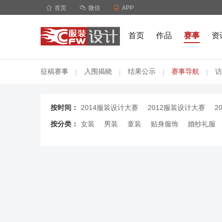

首页

微信

APP
首页
作品
赛事
资
征稿赛事
入围揭晓
结果公示
赛事导航
访
|
|
|
|
按时间：
2014服装设计大赛
2012服装设计大赛
2
按分类：
女装
男装
童装
贴身服饰
婚纱礼服