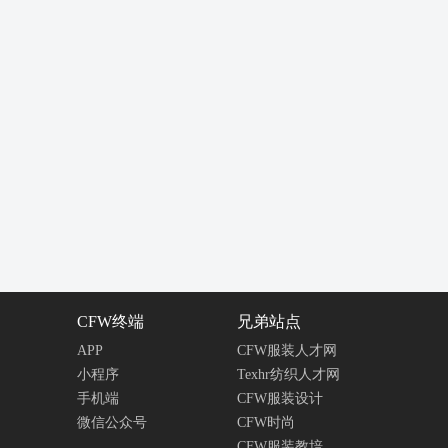
CFW终端
兄弟站点
APP
CFW服装人才网
小程序
Texhr纺织人才网
手机端
CFW服装设计
微信公众号
CFW时尚
CFW服装教培