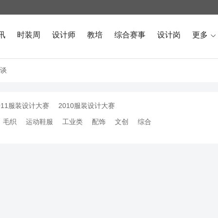
讯
时装周
设计师
教培
综合赛事
设计岗
更多

谈
011服装设计大赛
2010服装设计大赛
毛织
运动鞋服
工业类
配饰
文创
综合