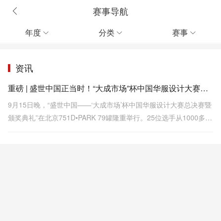
赛事导航
年度
分类
赛事



资讯
重磅 | 盛世中国正当时！“大成市场”杯中国华服设计大赛圆满落幕
9月15日晚，“盛世中国——‘大成市场’杯中国华服设计大赛总决赛暨
颁奖典礼”在北京751D•PARK 79罐隆重举行。25位选手从1000多名
参赛者中脱颖而出，携100套设计作品震撼登场，完美打造了一个星
光璀璨的华服之夜。