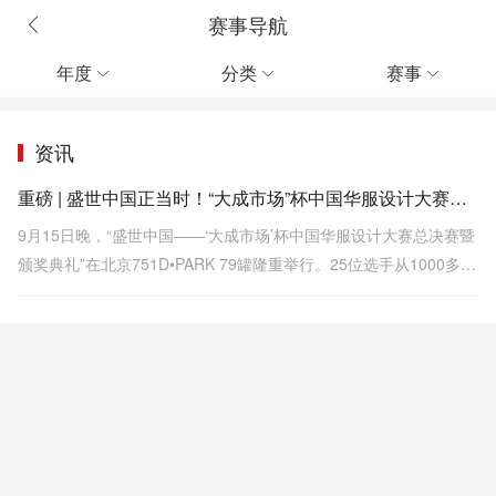
赛事导航
年度
分类
赛事



资讯
重磅 | 盛世中国正当时！“大成市场”杯中国华服设计大赛圆满落幕
9月15日晚，“盛世中国——‘大成市场’杯中国华服设计大赛总决赛暨
颁奖典礼”在北京751D•PARK 79罐隆重举行。25位选手从1000多名
参赛者中脱颖而出，携100套设计作品震撼登场，完美打造了一个星
光璀璨的华服之夜。