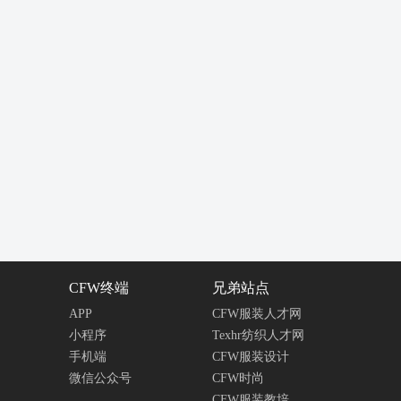
CFW终端
兄弟站点
APP
CFW服装人才网
小程序
Texhr纺织人才网
手机端
CFW服装设计
微信公众号
CFW时尚
CFW服装教培