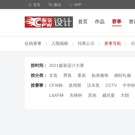

首页

微信

APP
首页
作品
赛事
资
征稿赛事
入围揭晓
结果公示
赛事导航
访
|
|
|
|
按时间：
2021服装设计大赛
按分类：
女装
男装
童装
贴身服饰
婚纱礼服
按赛事：
CFW杯
真维斯
汉帛奖
CCTV
中华
L&XF杯
先锋杯
其他
威丝曼
大朗