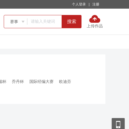
个人登录
|
注册
搜索
赛事

上传作品
瑞杯
乔丹杯
国际经编大赛
欧迪芬