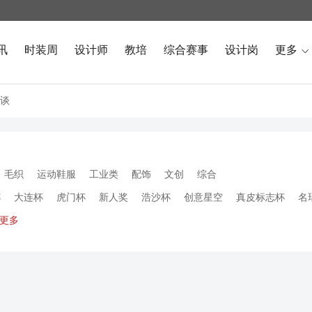
讯
时装周
设计师
教培
综合赛事
设计岗
更多

谈
毛织
运动鞋服
工业类
配饰
文创
综合
杯
大连杯
虎门杯
新人奖
浩沙杯
创意星空
真皮标志杯
名
更多