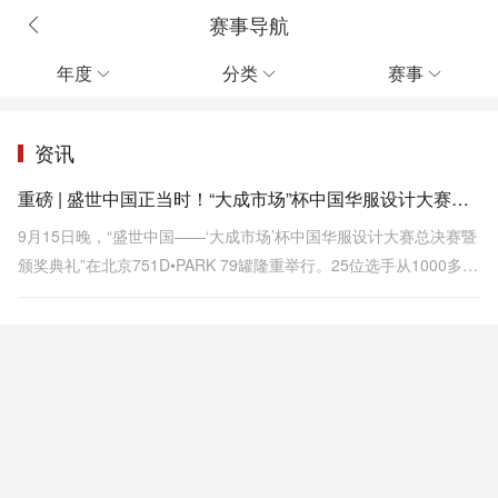
赛事导航
年度
分类
赛事



资讯
重磅 | 盛世中国正当时！“大成市场”杯中国华服设计大赛圆满落幕
9月15日晚，“盛世中国——‘大成市场’杯中国华服设计大赛总决赛暨
颁奖典礼”在北京751D•PARK 79罐隆重举行。25位选手从1000多名
参赛者中脱颖而出，携100套设计作品震撼登场，完美打造了一个星
光璀璨的华服之夜。