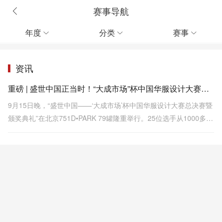
赛事导航
年度
分类
赛事



资讯
重磅 | 盛世中国正当时！“大成市场”杯中国华服设计大赛圆满落幕
9月15日晚，“盛世中国——‘大成市场’杯中国华服设计大赛总决赛暨
颁奖典礼”在北京751D•PARK 79罐隆重举行。25位选手从1000多名
参赛者中脱颖而出，携100套设计作品震撼登场，完美打造了一个星
光璀璨的华服之夜。